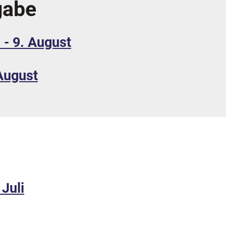
gabe
 - 9. August
 August
 Juli