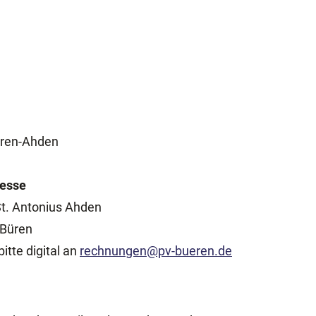
üren-Ahden
resse
t. Antonius Ahden
 Büren
tte digital an
rechnungen@pv-bueren.de