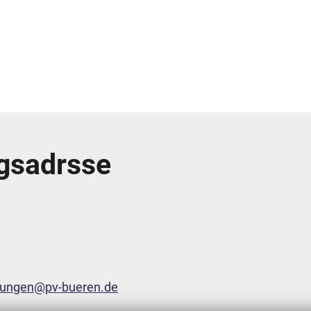
gsadrsse
nungen@pv-bueren.de