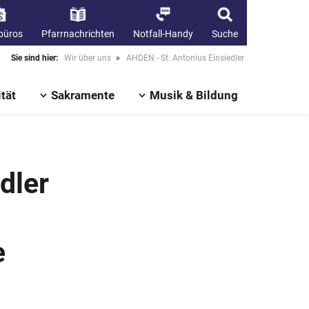
büros
Pfarrnachrichten
Notfall-Handy
Suche
Sie sind hier:
Wir über uns
»
AHDEN - St. Antonius Einsiedler
tät
Sakramente
Musik & Bildung
dler
e