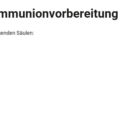
ommunionvorbereitung
genden Säulen: