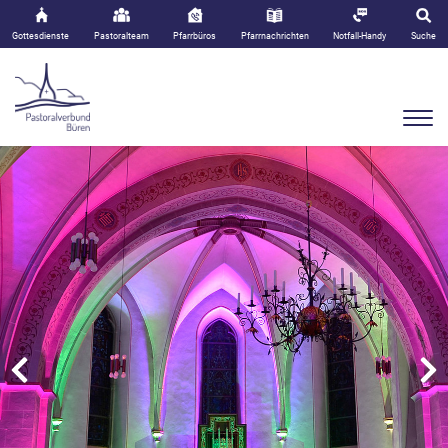
Gottesdienste
Pastoralteam
Pfarrbüros
Pfarrnachrichten
Notfall-Handy
Suche