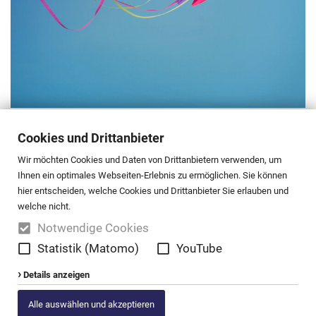
Di., 27. Oktober 2026 18:00 Uhr
Cookies und Drittanbieter
Büren, Pfarrheim
Atempause für Trauernde
Wir möchten Cookies und Daten von Drittanbietern verwenden, um
Ihnen ein optimales Webseiten-Erlebnis zu ermöglichen. Sie können
hier entscheiden, welche Cookies und Drittanbieter Sie erlauben und
welche nicht.
» nächster Monat
Notwendige Cookies
Statistik (Matomo)
YouTube
Details anzeigen
Alle auswählen und akzeptieren